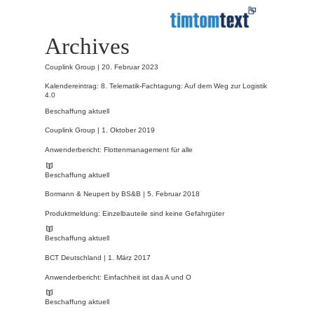
Archives
Couplink Group |
20. Februar 2023
Kalendereintrag: 8. Telematik-Fachtagung: Auf dem Weg zur Logistik
4.0
Beschaffung aktuell
Couplink Group |
1. Oktober 2019
Anwenderbericht: Flottenmanagement für alle
Beschaffung aktuell
Bormann & Neupert by BS&B |
5. Februar 2018
Produktmeldung: Einzelbauteile sind keine Gefahrgüter
Beschaffung aktuell
BCT Deutschland |
1. März 2017
Anwenderbericht: Einfachheit ist das A und O
Beschaffung aktuell