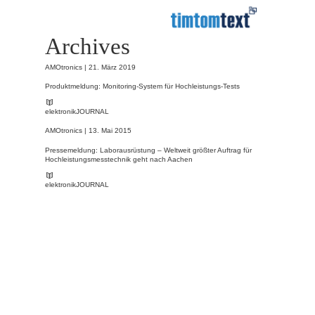
Archives
AMOtronics |
21. März 2019
Produktmeldung: Monitoring-System für Hochleistungs-Tests
elektronikJOURNAL
AMOtronics |
13. Mai 2015
Pressemeldung: Laborausrüstung – Weltweit größter Auftrag für
Hochleistungsmesstechnik geht nach Aachen
elektronikJOURNAL