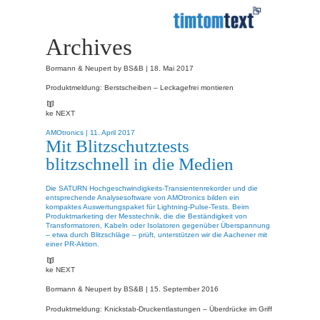
Archives
Bormann & Neupert by BS&B |
18. Mai 2017
Produktmeldung: Berstscheiben – Leckagefrei montieren
ke NEXT
AMOtronics |
11. April 2017
Mit Blitzschutztests
blitzschnell in die Medien
Die SATURN Hochgeschwindigkeits-Transientenrekorder und die
entsprechende Analysesoftware von AMOtronics bilden ein
kompaktes Auswertungspaket für Lightning-Pulse-Tests. Beim
Produktmarketing der Messtechnik, die die Beständigkeit von
Transformatoren, Kabeln oder Isolatoren gegenüber Überspannung
– etwa durch Blitzschläge – prüft, unterstützen wir die Aachener mit
einer PR-Aktion.
ke NEXT
Bormann & Neupert by BS&B |
15. September 2016
Produktmeldung: Knickstab-Druckentlastungen – Überdrücke im Griff