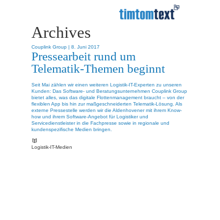
Archives
Couplink Group |
8. Juni 2017
Pressearbeit rund um
Telematik-Themen beginnt
Seit Mai zählen wir einen weiteren Logistik-IT-Experten zu unseren
Kunden: Das Software- und Beratungsunternehmen Couplink Group
bietet alles, was das digitale Flottenmanagement braucht – von der
flexiblen App bis hin zur maßgeschneiderten Telematik-Lösung. Als
externe Pressestelle werden wir die Aldenhovener mit ihrem Know-
how und ihrem Software-Angebot für Logistiker und
Servicedienstleister in die Fachpresse sowie in regionale und
kundenspezifische Medien bringen.
Logistik-IT-Medien