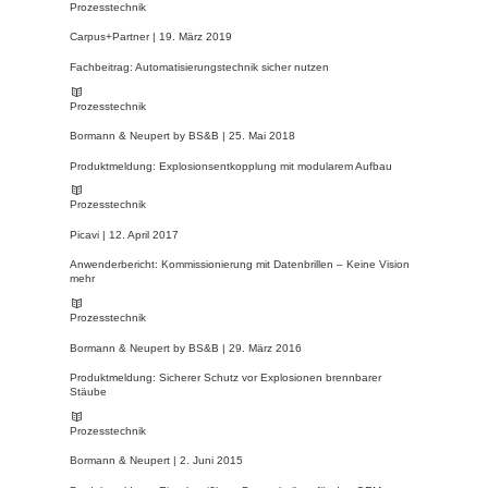
Prozesstechnik
Carpus+Partner |
19. März 2019
Fachbeitrag: Automatisierungstechnik sicher nutzen
Prozesstechnik
Bormann & Neupert by BS&B |
25. Mai 2018
Produktmeldung: Explosionsentkopplung mit modularem Aufbau
Prozesstechnik
Picavi |
12. April 2017
Anwenderbericht: Kommissionierung mit Datenbrillen – Keine Vision
mehr
Prozesstechnik
Bormann & Neupert by BS&B |
29. März 2016
Produktmeldung: Sicherer Schutz vor Explosionen brennbarer
Stäube
Prozesstechnik
Bormann & Neupert |
2. Juni 2015