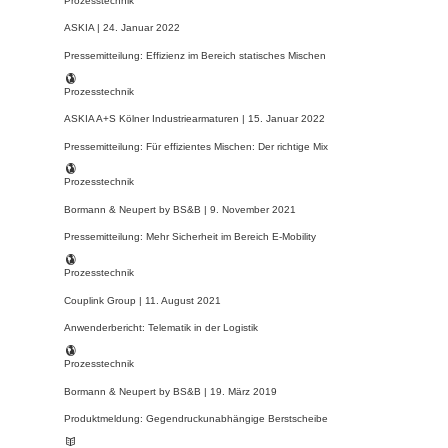
Prozesstechnik
ASKIA |
24. Januar 2022
Pressemitteilung: Effizienz im Bereich statisches Mischen
Prozesstechnik
ASKIA A+S Kölner Industriearmaturen |
15. Januar 2022
Pressemitteilung: Für effizientes Mischen: Der richtige Mix
Prozesstechnik
Bormann & Neupert by BS&B |
9. November 2021
Pressemitteilung: Mehr Sicherheit im Bereich E-Mobility
Prozesstechnik
Couplink Group |
11. August 2021
Anwenderbericht: Telematik in der Logistik
Prozesstechnik
Bormann & Neupert by BS&B |
19. März 2019
Produktmeldung: Gegendruckunabhängige Berstscheibe