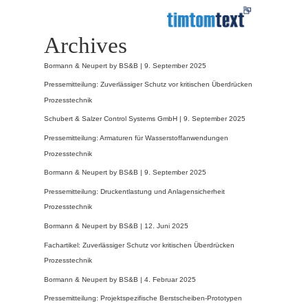
Archives
Bormann & Neupert by BS&B |
9. September 2025
Pressemitteilung: Zuverlässiger Schutz vor kritischen Überdrücken
Prozesstechnik
Schubert & Salzer Control Systems GmbH |
9. September 2025
Pressemitteilung: Armaturen für Wasserstoffanwendungen
Prozesstechnik
Bormann & Neupert by BS&B |
9. September 2025
Pressemitteilung: Druckentlastung und Anlagensicherheit
Prozesstechnik
Bormann & Neupert by BS&B |
12. Juni 2025
Fachartikel: Zuverlässiger Schutz vor kritischen Überdrücken
Prozesstechnik
Bormann & Neupert by BS&B |
4. Februar 2025
Pressemitteilung: Projektspezifische Berstscheiben-Prototypen