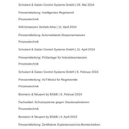
Schubert & Salzer Control Systems GmbH |
28. Mai 2024
Pressemitteilung: Intelligentes Regelventil
Prozesstechnik
AVA Armaturen Vertrieb Alms |
11. April 2024
Pressemitteilung: Automatisierte Absperrarmaturen
Prozesstechnik
Schubert & Salzer Control Systems GmbH |
11. April 2024
Pressemitteilung: Prüfanlage für Industriearmaturen
Prozesstechnik
Schubert & Salzer Control Systems GmbH |
6. Februar 2024
Pressemitteilung: IIoT-Modul für Regelventile
Prozesstechnik
Bormann & Neupert by BS&B |
6. Februar 2024
Fachartikel: Schutzsysteme gegen Staubexplosionen
Prozesstechnik
Bormann & Neupert by BS&B |
4. April 2023
Pressemitteilung: Zertifizierte Explosionsschutz-Berstscheiben