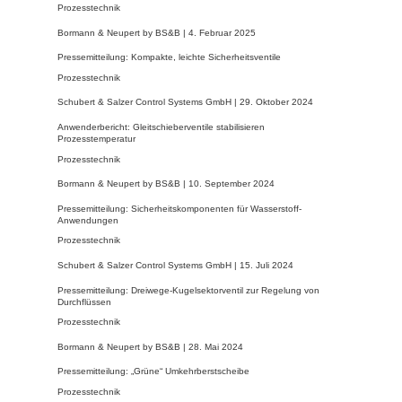
Prozesstechnik
Bormann & Neupert by BS&B |
4. Februar 2025
Pressemitteilung: Kompakte, leichte Sicherheitsventile
Prozesstechnik
Schubert & Salzer Control Systems GmbH |
29. Oktober 2024
Anwenderbericht: Gleitschieberventile stabilisieren
Prozesstemperatur
Prozesstechnik
Bormann & Neupert by BS&B |
10. September 2024
Pressemitteilung: Sicherheitskomponenten für Wasserstoff-
Anwendungen
Prozesstechnik
Schubert & Salzer Control Systems GmbH |
15. Juli 2024
Pressemitteilung: Dreiwege-Kugelsektorventil zur Regelung von
Durchflüssen
Prozesstechnik
Bormann & Neupert by BS&B |
28. Mai 2024
Pressemitteilung: „Grüne“ Umkehrberstscheibe
Prozesstechnik