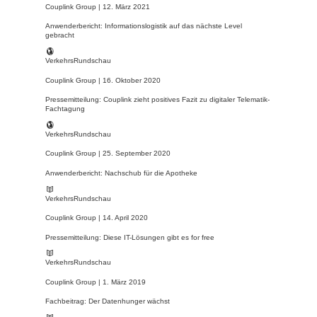
Couplink Group |
12. März 2021
Anwenderbericht: Informationslogistik auf das nächste Level
gebracht
VerkehrsRundschau
Couplink Group |
16. Oktober 2020
Pressemitteilung: Couplink zieht positives Fazit zu digitaler Telematik-
Fachtagung
VerkehrsRundschau
Couplink Group |
25. September 2020
Anwenderbericht: Nachschub für die Apotheke
VerkehrsRundschau
Couplink Group |
14. April 2020
Pressemitteilung: Diese IT-Lösungen gibt es for free
VerkehrsRundschau
Couplink Group |
1. März 2019
Fachbeitrag: Der Datenhunger wächst