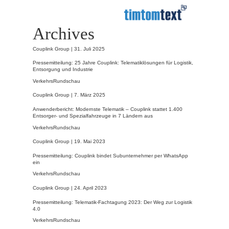
Archives
Couplink Group |
31. Juli 2025
Pressemitteilung: 25 Jahre Couplink: Telematiklösungen für Logistik,
Entsorgung und Industrie
VerkehrsRundschau
Couplink Group |
7. März 2025
Anwenderbericht: Modernste Telematik – Couplink stattet 1.400
Entsorger- und Spezialfahrzeuge in 7 Ländern aus
VerkehrsRundschau
Couplink Group |
19. Mai 2023
Pressemitteilung: Couplink bindet Subunternehmer per WhatsApp
ein
VerkehrsRundschau
Couplink Group |
24. April 2023
Pressemitteilung: Telematik-Fachtagung 2023: Der Weg zur Logistik
4.0
VerkehrsRundschau