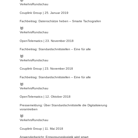
VerkehrsRundschau
Couplink Group |
25. Januar 2019
Fachbeitrag: Datenschätze heben – Smarte Tachografen
VerkehrsRundschau
OpenTelematics |
23. November 2018
Fachbeitrag: Standardschnittstellen – Eine für alle
VerkehrsRundschau
Couplink Group |
23. November 2018
Fachbeitrag: Standardschnittstellen – Eine für alle
VerkehrsRundschau
OpenTelematics |
12. Oktober 2018
Pressemeldung: Über Standardschnittstelle die Digitalisierung
vorantreiben
VerkehrsRundschau
Couplink Group |
11. Mai 2018
Anwenderbericht: Entsorgungslogistik wird smart