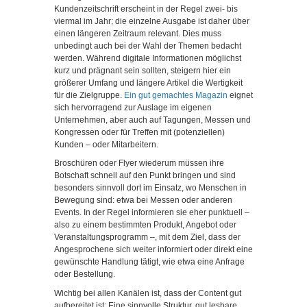
Kundenzeitschrift erscheint in der Regel zwei- bis
viermal im Jahr; die einzelne Ausgabe ist daher über
einen längeren Zeitraum relevant. Dies muss
unbedingt auch bei der Wahl der Themen bedacht
werden. Während digitale Informationen möglichst
kurz und prägnant sein sollten, steigern hier ein
größerer Umfang und längere Artikel die Wertigkeit
für die Zielgruppe.
Ein gut gemachtes Magazin
eignet
sich hervorragend zur Auslage im eigenen
Unternehmen, aber auch auf Tagungen, Messen und
Kongressen oder für Treffen mit (potenziellen)
Kunden – oder Mitarbeitern.
Broschüren oder Flyer wiederum müssen ihre
Botschaft schnell auf den Punkt bringen und sind
besonders sinnvoll dort im Einsatz, wo Menschen in
Bewegung sind: etwa bei Messen oder anderen
Events. In der Regel informieren sie eher punktuell –
also zu einem bestimmten Produkt, Angebot oder
Veranstaltungsprogramm –, mit dem Ziel, dass der
Angesprochene sich weiter informiert oder direkt eine
gewünschte Handlung tätigt, wie etwa eine Anfrage
oder Bestellung.
Wichtig bei allen Kanälen ist, dass der Content gut
aufbereitet ist: Eine sinnvolle Struktur, gut lesbare