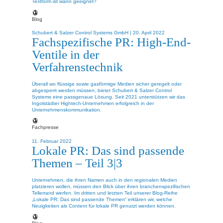
Textform ist wann geeignet?
Blog
Schubert & Salzer Control Systems GmbH |
20. April 2022
Fachspezifische PR: High-End-
Ventile in der
Verfahrenstechnik
Überall wo flüssige sowie gasförmige Medien sicher geregelt oder
abgesperrt werden müssen, bietet Schubert & Salzer Control
Systems eine passgenaue Lösung. Seit 2021 unterstützen wir das
Ingolstädter Hightech-Unternehmen erfolgreich in der
Unternehmenskommunikation.
Fachpresse
11. Februar 2022
Lokale PR: Das sind passende
Themen – Teil 3|3
Unternehmen, die ihren Namen auch in den regionalen Medien
platzieren wollen, müssen den Blick über ihren branchenspezifischen
Tellerrand werfen. Im dritten und letzten Teil unserer Blog-Reihe
„Lokale PR: Das sind passende Themen“ erklären wir, welche
Neuigkeiten als Content für lokale PR genutzt werden können.