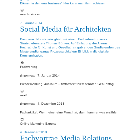
Dikmen in der ‚new business’. Hier kann man ihn nachlesen.
new business
7. Januar 2014
Social Media für Architekten
Das neue Jahr startete gleich mit einem Fachreferat unseres
Strategieberaters Thomas Bünten. Auf Einladung der Alanus
Hochschule für Kunst und Gesellschaft gab er den Studierenden des
Masterstudiengangs Prozessarchitektur Einblick in die digitale
Kommunikation.
Fachvortrag
timtomtext |
7. Januar 2014
Pressemeldung: Jubiläum – timtomtext feiert zehnten Geburtstag
next!
timtomtext |
4. Dezember 2013
Facharktikel: Wenn einer eine Firma hat, dann kann er was erzählen
Online-Marketing-Experts
4. Dezember 2013
Fachvortrag Media Relations