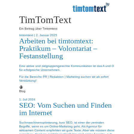
TimTomText
Ein Beitrag über Timtomtext
timtomtext |
2. Januar 2025
Arbeiten bei timtomtext:
Praktikum – Volontariat –
Festanstellung
Eine aktive und zielgruppengerechte Kommunikation ist das A und O
für erfolgreiche Unternehmen.
Für die Bereiche PR | Redaktion | Marketing suchen wir ab sofort
Verstärkung!
Blog
1. Juli 2024
SEO: Vom Suchen und Finden
im Internet
Suchmaschinenoptimierung, kurz SEO, ist einer der zentralen
Begriffe, wenn es um Online-Marketing geht. Als Agentur für
wirksamen Content empfehlen wir gute Texte. Aber wie müssen diese