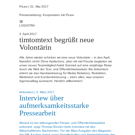
Picavi |
31. Mai 2017
Pressemeldung: Kooperation mit Picavi
LOGISTRA
3. April 2017
timtomtext begrüßt neue
Volontärin
Alle Jahre wieder schicken wir eine neue Volontärin – in den April.
Natürlich nicht! Ohne Aprilscherz, aber mit viel Freude begleiten wir
unser neues Teammitglied Astrid Szemeit auf eine einjährige Reise
durch die Welt der Text- und Öffentlichkeitsarbeit: Bei timtomtext
erlernt sie das Handwerkszeug für Media Relations, Redaktion,
Werbetext und Kundenbetreuung – eben alles, was unseren
Agenturalltag ausmacht. Herzlich willkommen!
timtomtext |
3. März 2017
Interview über
aufmerksamkeitsstarke
Pressearbeit
Worauf es bei wirkungsvoller Presse- und Öffentlichkeitsarbeit
ankommt, zeigt Thomas Bünten beim Interview mit den
Wirtschaftlichen Nachrichten. Für die März-Ausgabe des Magazins
der IHK Aachen stand unser Gesellschafter und Strategieberater der