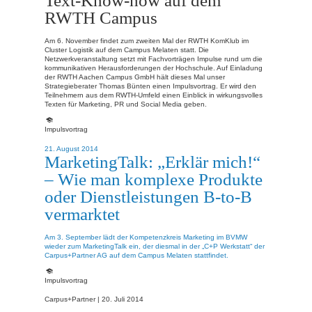
RWTH Campus
Am 6. November findet zum zweiten Mal der RWTH KomKlub im
Cluster Logistik auf dem Campus Melaten statt. Die
Netzwerkveranstaltung setzt mit Fachvorträgen Impulse rund um die
kommunikativen Herausforderungen der Hochschule. Auf Einladung
der RWTH Aachen Campus GmbH hält dieses Mal unser
Strategieberater Thomas Bünten einen Impulsvortrag. Er wird den
Teilnehmern aus dem RWTH-Umfeld einen Einblick in wirkungsvolles
Texten für Marketing, PR und Social Media geben.
Impulsvortrag
21. August 2014
MarketingTalk: „Erklär mich!“
– Wie man komplexe Produkte
oder Dienstleistungen B-to-B
vermarktet
Am 3. September lädt der Kompetenzkreis Marketing im BVMW
wieder zum MarketingTalk ein, der diesmal in der „C+P Werkstatt“ der
Carpus+Partner AG auf dem Campus Melaten stattfindet.
Impulsvortrag
Carpus+Partner |
20. Juli 2014