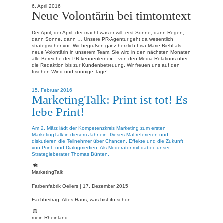
6. April 2016
Neue Volontärin bei timtomtext
Der April, der April, der macht was er will, erst Sonne, dann Regen,
dann Sonne, dann … Unsere PR-Agentur geht da wesentlich
strategischer vor: Wir begrüßen ganz herzlich Lisa-Marie Biehl als
neue Volontärin in unserem Team. Sie wird in den nächsten Monaten
alle Bereiche der PR kennenlernen – von den Media Relations über
die Redaktion bis zur Kundenbetreuung. Wir freuen uns auf den
frischen Wind und sonnige Tage!
15. Februar 2016
MarketingTalk: Print ist tot! Es
lebe Print!
Am 2. März lädt der Kompetenzkreis Marketing zum ersten
MarketingTalk in diesem Jahr ein. Dieses Mal referieren und
diskutieren die Teilnehmer über Chancen, Effekte und die Zukunft
von Print- und Dialogmedien. Als Moderator mit dabei: unser
Strategieberater Thomas Bünten.
MarketingTalk
Farbenfabrik Oellers |
17. Dezember 2015
Fachbeitrag: Altes Haus, was bist du schön
mein Rheinland