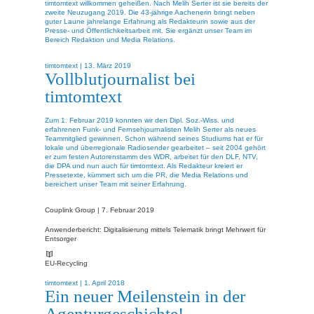
timtomtext willkommen geheißen. Nach Melih Serter ist sie bereits der
zweite Neuzugang 2019. Die 43-jährige Aachenerin bringt neben
guter Laune jahrelange Erfahrung als Redakteurin sowie aus der
Presse- und Öffentlichkeitsarbeit mit. Sie ergänzt unser Team im
Bereich Redaktion und Media Relations.
timtomtext |
13. März 2019
Vollblutjournalist bei
timtomtext
Zum 1. Februar 2019 konnten wir den Dipl. Soz.-Wiss. und
erfahrenen Funk- und Fernsehjournalisten Melih Serter als neues
Teammitglied gewinnen. Schon während seines Studiums hat er für
lokale und überregionale Radiosender gearbeitet – seit 2004 gehört
er zum festen Autorenstamm des WDR, arbeitet für den DLF, NTV,
die DPA und nun auch für timtomtext. Als Redakteur kreiert er
Pressetexte, kümmert sich um die PR, die Media Relations und
bereichert unser Team mit seiner Erfahrung.
Couplink Group |
7. Februar 2019
Anwenderbericht: Digitalisierung mittels Telematik bringt Mehrwert für
Entsorger
EU-Recycling
timtomtext |
1. April 2018
Ein neuer Meilenstein in der
Agenturgeschichte!