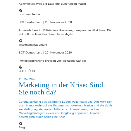
Kommentar: Was Big Data erst zum Riesen macht
postbranche.de
BCT Deutschland |
23. November 2020
Anwenderbericht: Effizientere Prozesse, transparente Workflows: Die
Zukunft der Immobilienbranche ist digital
wissensmanagement
BCT Deutschland |
20. November 2020
Immobilienbranche profitiert von digitalem Wandel
CHEFBÜRO
11. Mai 2020
Marketing in der Krise: Sind
Sie noch da?
Corona schränkt das alltägliche Leben weiter stark ein. Dies wirkt sich
auch immer mehr auf die Unternehmenskommunikation und die dafür
zur Verfügung stehenden Mittel aus. Unternehmen, die ihre
Marketingstrategien clever und langfristig anpassen, kommen
bestmöglich durch solch eine Krise.
Blog