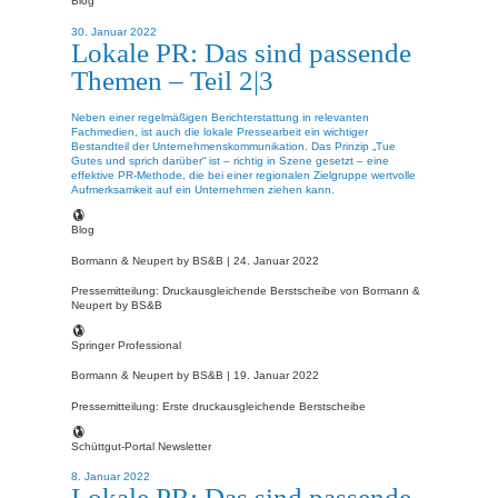
Blog
30. Januar 2022
Lokale PR: Das sind passende
Themen – Teil 2|3
Neben einer regelmäßigen Berichterstattung in relevanten
Fachmedien, ist auch die lokale Pressearbeit ein wichtiger
Bestandteil der Unternehmenskommunikation. Das Prinzip „Tue
Gutes und sprich darüber“ ist – richtig in Szene gesetzt – eine
effektive PR-Methode, die bei einer regionalen Zielgruppe wertvolle
Aufmerksamkeit auf ein Unternehmen ziehen kann.
Blog
Bormann & Neupert by BS&B |
24. Januar 2022
Pressemitteilung: Druckausgleichende Berstscheibe von Bormann &
Neupert by BS&B
Springer Professional
Bormann & Neupert by BS&B |
19. Januar 2022
Pressemitteilung: Erste druckausgleichende Berstscheibe
Schüttgut-Portal Newsletter
8. Januar 2022
Lokale PR: Das sind passende