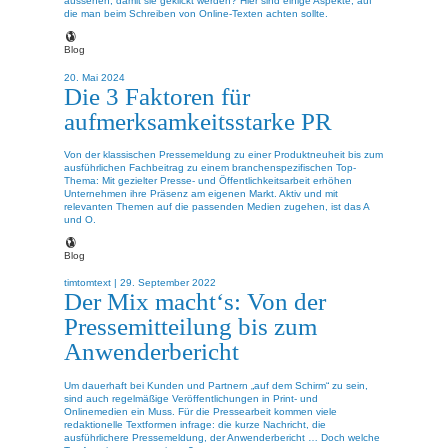
aussehen, damit sie geklickt werden? Hier sind einige Aspekte, auf
die man beim Schreiben von Online-Texten achten sollte.
Blog
20. Mai 2024
Die 3 Faktoren für
aufmerksamkeitsstarke PR
Von der klassischen Pressemeldung zu einer Produktneuheit bis zum
ausführlichen Fachbeitrag zu einem branchenspezifischen Top-
Thema: Mit gezielter Presse- und Öffentlichkeitsarbeit erhöhen
Unternehmen ihre Präsenz am eigenen Markt. Aktiv und mit
relevanten Themen auf die passenden Medien zugehen, ist das A
und O.
Blog
timtomtext |
29. September 2022
Der Mix macht‘s: Von der
Pressemitteilung bis zum
Anwenderbericht
Um dauerhaft bei Kunden und Partnern „auf dem Schirm“ zu sein,
sind auch regelmäßige Veröffentlichungen in Print- und
Onlinemedien ein Muss. Für die Pressearbeit kommen viele
redaktionelle Textformen infrage: die kurze Nachricht, die
ausführlichere Pressemeldung, der Anwenderbericht … Doch welche