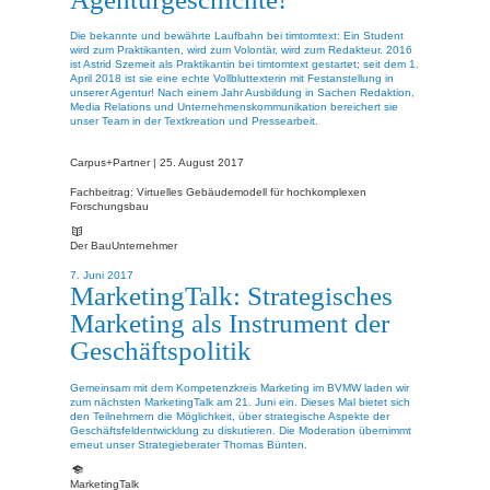
Die bekannte und bewährte Laufbahn bei timtomtext: Ein Student
wird zum Praktikanten, wird zum Volontär, wird zum Redakteur. 2016
ist Astrid Szemeit als Praktikantin bei timtomtext gestartet; seit dem 1.
April 2018 ist sie eine echte Vollbluttexterin mit Festanstellung in
unserer Agentur! Nach einem Jahr Ausbildung in Sachen Redaktion,
Media Relations und Unternehmenskommunikation bereichert sie
unser Team in der Textkreation und Pressearbeit.
Carpus+Partner |
25. August 2017
Fachbeitrag: Virtuelles Gebäudemodell für hochkomplexen
Forschungsbau
Der BauUnternehmer
7. Juni 2017
MarketingTalk: Strategisches
Marketing als Instrument der
Geschäftspolitik
Gemeinsam mit dem Kompetenzkreis Marketing im BVMW laden wir
zum nächsten MarketingTalk am 21. Juni ein. Dieses Mal bietet sich
den Teilnehmern die Möglichkeit, über strategische Aspekte der
Geschäftsfeldentwicklung zu diskutieren. Die Moderation übernimmt
erneut unser Strategieberater Thomas Bünten.
MarketingTalk