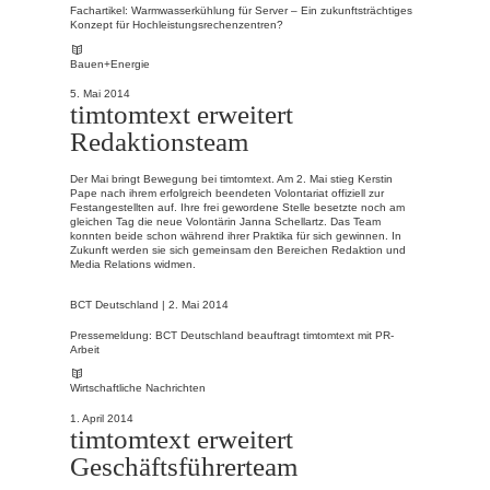
Fachartikel: Warmwasserkühlung für Server – Ein zukunftsträchtiges
Konzept für Hochleistungsrechenzentren?
Bauen+Energie
5. Mai 2014
timtomtext erweitert
Redaktionsteam
Der Mai bringt Bewegung bei timtomtext. Am 2. Mai stieg Kerstin
Pape nach ihrem erfolgreich beendeten Volontariat offiziell zur
Festangestellten auf. Ihre frei gewordene Stelle besetzte noch am
gleichen Tag die neue Volontärin Janna Schellartz. Das Team
konnten beide schon während ihrer Praktika für sich gewinnen. In
Zukunft werden sie sich gemeinsam den Bereichen Redaktion und
Media Relations widmen.
BCT Deutschland |
2. Mai 2014
Pressemeldung: BCT Deutschland beauftragt timtomtext mit PR-
Arbeit
Wirtschaftliche Nachrichten
1. April 2014
timtomtext erweitert
Geschäftsführerteam