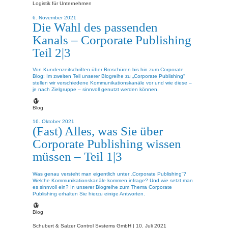
Logistik für Unternehmen
6. November 2021
Die Wahl des passenden
Kanals – Corporate Publishing
Teil 2|3
Von Kundenzeitschriften über Broschüren bis hin zum Corporate
Blog: Im zweiten Teil unserer Blogreihe zu „Corporate Publishing“
stellen wir verschiedene Kommunikationskanäle vor und wie diese –
je nach Zielgruppe – sinnvoll genutzt werden können.
Blog
16. Oktober 2021
(Fast) Alles, was Sie über
Corporate Publishing wissen
müssen – Teil 1|3
Was genau versteht man eigentlich unter „Corporate Publishing“?
Welche Kommunikationskanäle kommen infrage? Und wie setzt man
es sinnvoll ein? In unserer Blogreihe zum Thema Corporate
Publishing erhalten Sie hierzu einige Antworten.
Blog
Schubert & Salzer Control Systems GmbH |
10. Juli 2021