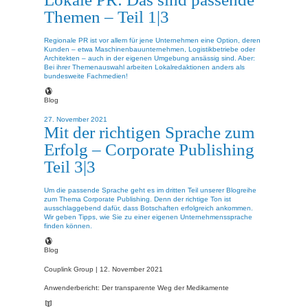
Themen – Teil 1|3
Regionale PR ist vor allem für jene Unternehmen eine Option, deren
Kunden – etwa Maschinenbauunternehmen, Logistikbetriebe oder
Architekten – auch in der eigenen Umgebung ansässig sind. Aber:
Bei ihrer Themenauswahl arbeiten Lokalredaktionen anders als
bundesweite Fachmedien!
Blog
27. November 2021
Mit der richtigen Sprache zum
Erfolg – Corporate Publishing
Teil 3|3
Um die passende Sprache geht es im dritten Teil unserer Blogreihe
zum Thema Corporate Publishing. Denn der richtige Ton ist
ausschlaggebend dafür, dass Botschaften erfolgreich ankommen.
Wir geben Tipps, wie Sie zu einer eigenen Unternehmenssprache
finden können.
Blog
Couplink Group |
12. November 2021
Anwenderbericht: Der transparente Weg der Medikamente