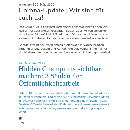
timtomtext |
25. März 2020
Corona-Update | Wir sind für
euch da!
Das Corona-Virus bestimmt immer mehr unser tägliches Leben. Als
kleinen Teil zum großen Gesunden setzen auch wir von timtomtext
aktuell verstärkt auf E-Mail, Telefon und Videochat mit Kunden und
Partnern. Auf diesen Kanälen sind wir natürlich weiterhin erreichbar.
Gerade jetzt ist bei Unternehmen professionelle Kommunikation
gegenüber Mitarbeitern und Kunden gefragt. Fehlen Ihnen hierfür
die richtigen Worte und Kontakte, helfen wir auch Ihnen gern weiter!
16. Dezember 2019
Hidden Champions sichtbar
machen: 3 Säulen der
Öffentlichkeitsarbeit
Hidden Champions sind die Marktführer aus der Nachbarschaft. Doch
kaum einer kennt sie. Dabei sind sie als „heimliche Gewinner“ oft ein
innovativer Vorreiter in ihrer Branche, meist in einem Nischenmarkt.
Gezielte Öffentlichkeitsarbeit hilft dabei, dass Unternehmen dieser Art
sichtbar werden – für die eigene Zielgruppe und als Big Player am
Markt.
Blog