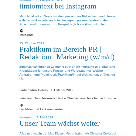
timtomtext |
6. Dezember 2019
timtomtext bei Instagram
Manchmal wirken Worte mit dem passenden Bild einfach noch besser
– daher sind wir jetzt auch bei Instagram präsent. Während der
Adventszeit öffnen wir zum Beispiel täglich ein #timtomtürchen.
Instagram
25. Oktober 2019
Praktikum im Bereich PR |
Redaktion | Marketing (w/m/d)
Zum nächstmöglichen Zeitpunkt suchen wir motivierte und erfahrene
Kreativköpfe für unsere Presse- und Werbeagentur. Welche
Aufgaben und Projekte als Praktikant*in auf dich warten, erfährst du
hier:
Farbenfabrik Oellers |
1. Oktober 2019
Interview: Die schützende Haut – Oberflächenschutz für die Industrie
Der Maler und Lackierermeister
timtomtext |
7. Mai 2019
Unser Team wächst weiter
Alles neu macht der Mai: Diesen Monat haben wir Christina Crolla bei