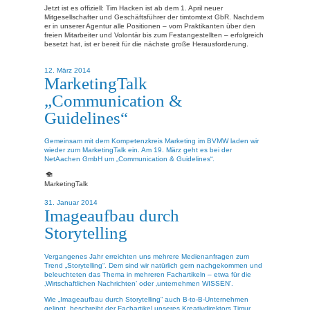
Jetzt ist es offiziell: Tim Hacken ist ab dem 1. April neuer
Mitgesellschafter und Geschäftsführer der timtomtext GbR. Nachdem
er in unserer Agentur alle Positionen – vom Praktikanten über den
freien Mitarbeiter und Volontär bis zum Festangestellten – erfolgreich
besetzt hat, ist er bereit für die nächste große Herausforderung.
12. März 2014
MarketingTalk
„Communication &
Guidelines“
Gemeinsam mit dem Kompetenzkreis Marketing im BVMW laden wir
wieder zum MarketingTalk ein. Am 19. März geht es bei der
NetAachen GmbH um „Communication & Guidelines“.
MarketingTalk
31. Januar 2014
Imageaufbau durch
Storytelling
Vergangenes Jahr erreichten uns mehrere Medienanfragen zum
Trend „Storytelling“. Dem sind wir natürlich gern nachgekommen und
beleuchteten das Thema in mehreren Fachartikeln – etwa für die
‚Wirtschaftlichen Nachrichten’ oder ‚unternehmen WISSEN’.
Wie „Imageaufbau durch Storytelling“ auch B-to-B-Unternehmen
gelingt, beschreibt der Fachartikel unseres Kreativdirektors Timur