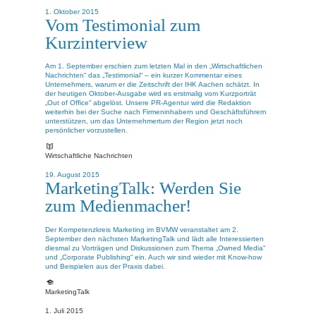
1. Oktober 2015
Vom Testimonial zum
Kurzinterview
Am 1. September erschien zum letzten Mal in den „Wirtschaftlichen
Nachrichten“ das „Testimonial“ – ein kurzer Kommentar eines
Unternehmers, warum er die Zeitschrift der IHK Aachen schätzt. In
der heutigen Oktober-Ausgabe wird es erstmalig vom Kurzporträt
„Out of Office“ abgelöst. Unsere PR-Agentur wird die Redaktion
weiterhin bei der Suche nach Firmeninhabern und Geschäftsführern
unterstützen, um das Unternehmertum der Region jetzt noch
persönlicher vorzustellen.
Wirtschaftliche Nachrichten
19. August 2015
MarketingTalk: Werden Sie
zum Medienmacher!
Der Kompetenzkreis Marketing im BVMW veranstaltet am 2.
September den nächsten MarketingTalk und lädt alle Interessierten
diesmal zu Vorträgen und Diskussionen zum Thema „Owned Media“
und „Corporate Publishing“ ein. Auch wir sind wieder mit Know-how
und Beispielen aus der Praxis dabei.
MarketingTalk
1. Juli 2015