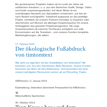
Bei gemeinsamen Projekten haben wir im Laufe der Jahre mit
zahlreichen Kreativen, u. a. aus den Bereichen Grafik, Design, Video
und Audio zusammengearbeitet. Auf diese Weise ist ein
zuverlässiges Netzwerk aus Spezialisten entstanden, auf das wir
nach Bedarf zurückgreifen. Individuell angepasst an das jeweilige
Projekt, vermitteln wir unseren Partnern Kontakte zu Experten oder
übernehmen auf Wunsch als alleiniger Ansprechpartner für unsere
Auftraggeber das gesamte Projektmanagement. Die enge
Zusammenarbeit mit externen Fachleuten ermöglicht uns volle
Konzentration auf die Textarbeit – und unseren Kunden komplette
Marketinglösungen, die wirken.
17. Februar 2015
Der ökologische Fußabdruck
von timtomtext
Wie steht es eigentlich mit der Umweltbilanz von timtomtext? Wir
bemühen uns: Aus den Steckdosen fließt Ökostrom. Unsere Kunden
besuchen wir öfters mit dem Elektroauto. Und besonders bei einer
unserer wichtigsten Ressourcen setzen wir auf Recycling: Papier.
AMOtronics |
2. Januar 2015
Etatmeldung: timtomtext übernimmt Pressearbeit für AMOtronics
Wirtschaftliche Nachrichten
30. Oktober 2014
Text-Know-how auf dem