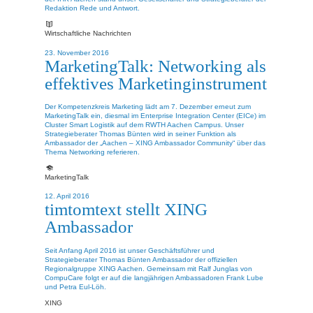
Redaktion Rede und Antwort.
Wirtschaftliche Nachrichten
23. November 2016
MarketingTalk: Networking als
effektives Marketinginstrument
Der Kompetenzkreis Marketing lädt am 7. Dezember erneut zum
MarketingTalk ein, diesmal im Enterprise Integration Center (EICe) im
Cluster Smart Logistik auf dem RWTH Aachen Campus. Unser
Strategieberater Thomas Bünten wird in seiner Funktion als
Ambassador der „Aachen – XING Ambassador Community“ über das
Thema Networking referieren.
MarketingTalk
12. April 2016
timtomtext stellt XING
Ambassador
Seit Anfang April 2016 ist unser Geschäftsführer und
Strategieberater Thomas Bünten Ambassador der offiziellen
Regionalgruppe XING Aachen. Gemeinsam mit Ralf Junglas von
CompuCare folgt er auf die langjährigen Ambassadoren Frank Lube
und Petra Eul-Löh.
XING