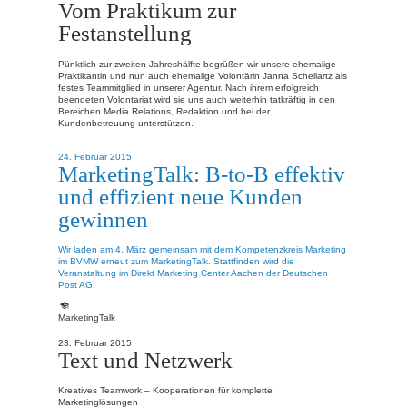
Vom Praktikum zur
Festanstellung
Pünktlich zur zweiten Jahreshälfte begrüßen wir unsere ehemalige
Praktikantin und nun auch ehemalige Volontärin Janna Schellartz als
festes Teammitglied in unserer Agentur. Nach ihrem erfolgreich
beendeten Volontariat wird sie uns auch weiterhin tatkräftig in den
Bereichen Media Relations, Redaktion und bei der
Kundenbetreuung unterstützen.
24. Februar 2015
MarketingTalk: B-to-B effektiv
und effizient neue Kunden
gewinnen
Wir laden am 4. März gemeinsam mit dem Kompetenzkreis Marketing
im BVMW erneut zum MarketingTalk. Stattfinden wird die
Veranstaltung im Direkt Marketing Center Aachen der Deutschen
Post AG.
MarketingTalk
23. Februar 2015
Text und Netzwerk
Kreatives Teamwork – Kooperationen für komplette
Marketinglösungen